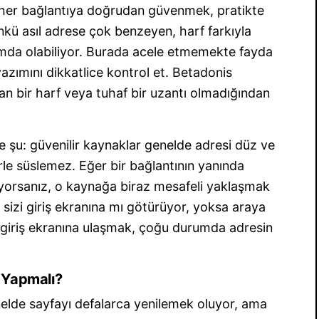
an her bağlantıya doğrudan güvenmek, pratikte
kü asıl adrese çok benzeyen, harf farkıyla
şımda olabiliyor. Burada acele etmemekte fayda
azımını dikkatlice kontrol et. Betadonis
an bir harf veya tuhaf bir uzantı olmadığından
e şu: güvenilir kaynaklar genelde adresi düz ve
erle süslemez. Eğer bir bağlantının yanında
rüyorsanız, o kaynağa biraz mesafeli yaklaşmak
tı sizi giriş ekranına mı götürüyor, yoksa araya
 giriş ekranına ulaşmak, çoğu durumda adresin
 Yapmalı?
enelde sayfayı defalarca yenilemek oluyor, ama