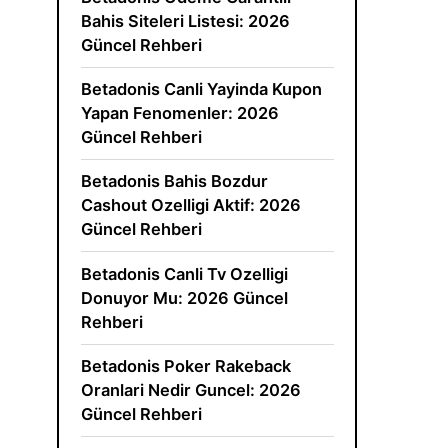
Bahis Siteleri Listesi: 2026
Güncel Rehberi
Betadonis Canli Yayinda Kupon
Yapan Fenomenler: 2026
Güncel Rehberi
Betadonis Bahis Bozdur
Cashout Ozelligi Aktif: 2026
Güncel Rehberi
Betadonis Canli Tv Ozelligi
Donuyor Mu: 2026 Güncel
Rehberi
Betadonis Poker Rakeback
Oranlari Nedir Guncel: 2026
Güncel Rehberi