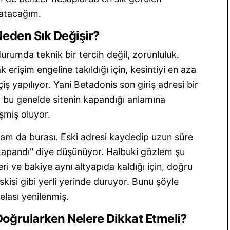
latacağım.
Neden Sık Değişir?
urumda teknik bir tercih değil, zorunluluk.
k erişim engeline takıldığı için, kesintiyi en aza
iş yapılıyor. Yani Betadonis son giriş adresi bir
, bu genelde sitenin kapandığı anlamına
şmiş oluyor.
a tam da burası. Eski adresi kaydedip uzun süre
 kapandı" diye düşünüyor. Halbuki gözlem şu
ri ve bakiye aynı altyapıda kaldığı için, doğru
skisi gibi yerli yerinde duruyor. Bunu şöyle
elası yenilenmiş.
oğrularken Nelere Dikkat Etmeli?