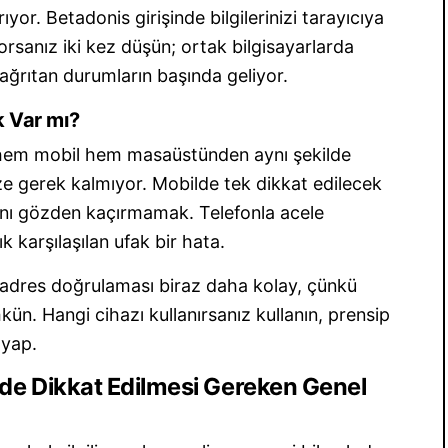
or. Betadonis girişinde bilgilerinizi tarayıcıya
rsanız iki kez düşün; ortak bilgisayarlarda
ğrıtan durumların başında geliyor.
k Var mı?
hem mobil hem masaüstünden aynı şekilde
ize gerek kalmıyor. Mobilde tek dikkat edilecek
nı gözden kaçırmamak. Telefonla acele
k karşılaşılan ufak bir hata.
adres doğrulaması biraz daha kolay, çünkü
ün. Hangi cihazı kullanırsanız kullanın, prensip
 yap.
nde Dikkat Edilmesi Gereken Genel