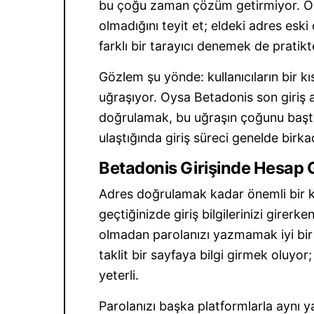
bu çoğu zaman çözüm getirmiyor. Ön
olmadığını teyit et; eldeki adres eski
farklı bir tarayıcı denemek de pratik
Gözlem şu yönde: kullanıcıların bir k
uğraşıyor. Oysa Betadonis son giriş 
doğrulamak, bu uğraşın çoğunu baştan
ulaştığında giriş süreci genelde birka
Betadonis Girişinde Hesap Gü
Adres doğrulamak kadar önemli bir k
geçtiğinizde giriş bilgilerinizi gire
olmadan parolanızı yazmamak iyi bir a
taklit bir sayfaya bilgi girmek oluyor
yeterli.
Parolanızı başka platformlarla aynı