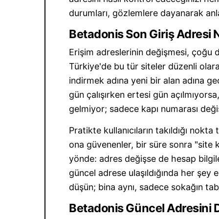
durumları, gözlemlere dayanarak an
Betadonis Son Giriş Adresi 
Erişim adreslerinin değişmesi, çoğu d
Türkiye'de bu tür siteler düzenli olara
indirmek adına yeni bir alan adına geç
gün çalışırken ertesi gün açılmıyorsa
gelmiyor; sadece kapı numarası deği
Pratikte kullanıcıların takıldığı nokt
ona güvenenler, bir süre sonra "site
yönde: adres değişse de hesap bilgile
güncel adrese ulaşıldığında her şey e
düşün; bina aynı, sadece sokağın tab
Betadonis Güncel Adresini D