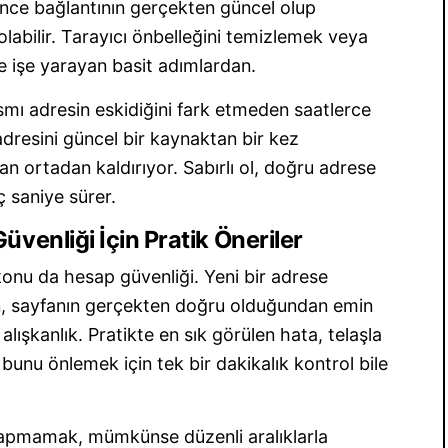
ce bağlantının gerçekten güncel olup
 olabilir. Tarayıcı önbelleğini temizlemek veya
te işe yarayan basit adımlardan.
ısmı adresin eskidiğini fark etmeden saatlerce
adresini güncel bir kaynaktan bir kez
 ortadan kaldırıyor. Sabırlı ol, doğru adrese
ç saniye sürer.
venliği İçin Pratik Öneriler
onu da hesap güvenliği. Yeni bir adrese
rken, sayfanın gerçekten doğru olduğundan emin
lışkanlık. Pratikte en sık görülen hata, telaşla
; bunu önlemek için tek bir dakikalık kontrol bile
 yapmamak, mümkünse düzenli aralıklarla